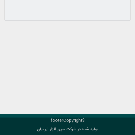
$footerCopyright
تولید شده در شرکت
سپهر افزار ایرانیان