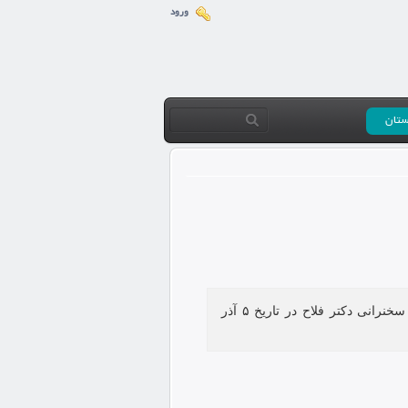
ورود
ستان
به همت دبیرستان دخترانه علوم و معارف اسلامی شهید مطهری یزد صبحگاه دانش‌آموزی «چرا بسیجی باشیم» با سخنرانی دکتر فلاح در تاریخ ۵ آذر