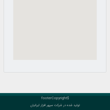
$footerCopyright
تولید شده در شرکت
سپهر افزار ایرانیان