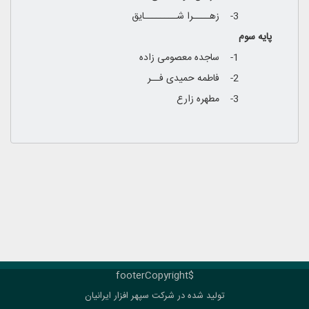
3- زهــــرا شــــــــایق
پایه سوم
1- ساجده معصومی زاده
2- فاطمه حمیدی فــر
3- مطهره زارع
$footerCopyright
تولید شده در شرکت
سپهر افزار ایرانیان