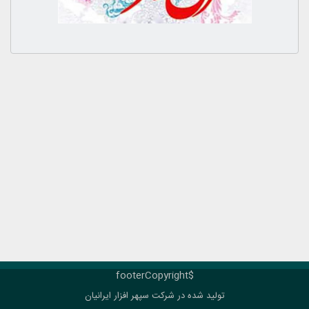
$footerCopyright
تولید شده در شرکت
سپهر افزار ایرانیان