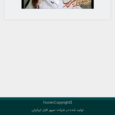
$footerCopyright
تولید شده در شرکت
سپهر افزار ایرانیان