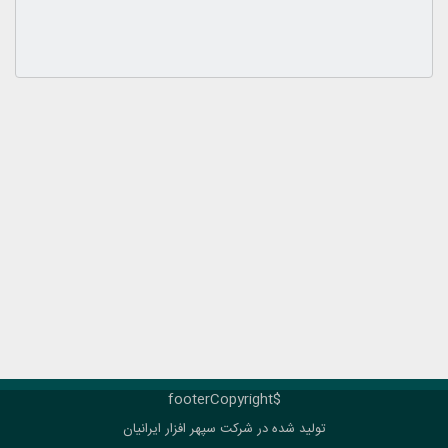
$footerCopyright
تولید شده در شرکت
سپهر افزار ایرانیان