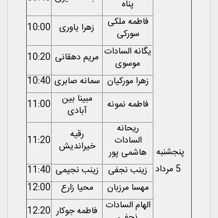
پناه
فاطمه ملکی
زهرا یاوری
10:00
سورکی
یگانه السادات
مریم دهقانی
10:20
موسوی
زهرا مورکیان
سمانه صابری
10:40
مبینا بین
فاطمه نمونه
11:00
آبادی
ریحانه
رقیه
السادات
11:20
خیراندیش
پنجشنبه
هاشمی پور
5 مرداد
زینب نجفی
زینب نجیمی
11:40
مهسا مرزبان
محیا زارع
12:00
الهام السادات
فاطمه جوکار
12:20
نجفی