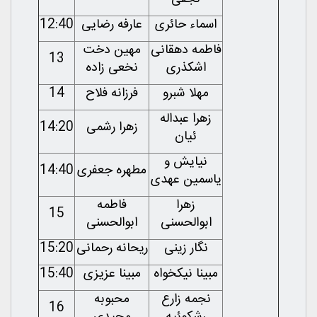
اسماء حائری
عارفه رضایی
12:40
فاطمه دهقانی
مهین دخت
13
اشکذری
نخعی زاده
مهلا شبرو
فرزانه فلاح
14
زهرا عبداله
زهرا رشمی
14:20
ئیان
نیایش و
مطهره جعفری
14:40
یاسمین عهدی
زهرا
فاطمه
15
ابوالحسنی
ابوالحسنی
نگار زینی
ریحانه رحمانی
15:20
مبینا نیکخواه
مبینا عزیزی
15:40
نجمه زارع
محبوبه
16