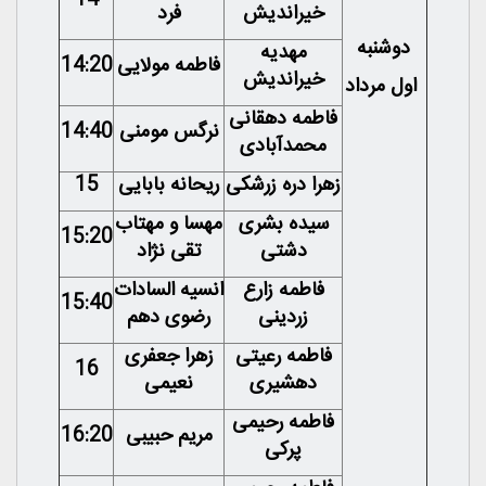
14
خیراندیش
فرد
دوشنبه
مهدیه
فاطمه مولایی
14:20
خیراندیش
اول مرداد
فاطمه دهقانی
نرگس مومنی
14:40
محمدآبادی
زهرا دره زرشکی
ریحانه بابایی
15
سیده بشری
مهسا و مهتاب
15:20
دشتی
تقی نژاد
فاطمه زارع
انسیه السادات
15:40
زردینی
رضوی دهم
فاطمه رعیتی
زهرا جعفری
16
دهشیری
نعیمی
فاطمه رحیمی
مریم حبیبی
16:20
پرکی