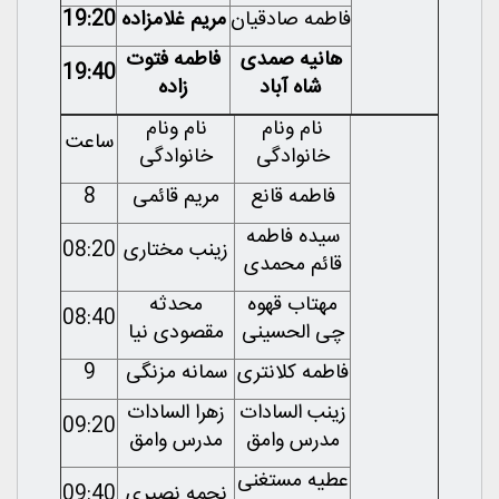
فاطمه صادقیان
مریم غلامزاده
19:20
هانیه صمدی
فاطمه فتوت
19:40
شاه آباد
زاده
نام ونام
نام ونام
ساعت
خانوادگی
خانوادگی
فاطمه قانع
مریم قائمی
8
سیده فاطمه
زینب مختاری
08:20
قائم محمدی
مهتاب قهوه
محدثه
08:40
چی الحسینی
مقصودی نیا
فاطمه کلانتری
سمانه مزنگی
9
زینب السادات
زهرا السادات
09:20
مدرس وامق
مدرس وامق
عطیه مستغنی
نجمه نصیری
09:40