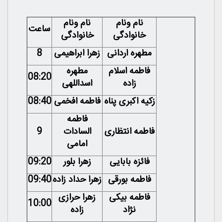
نام ونام
نام ونام
ساعت
خانوادگی
خانوادگی
مطهره اردانی
زهرا ابراهیمی
8
فاطمه اسلام
مطهره
08:20
زاده
اسداللهی
زکیه اکبری پناه
فاطمه افخمی
08:40
فاطمه
فاطمه انتظاری
السادات
9
امامی
فائزه بابایی
زهرا بلور
09:20
فاطمه بورقی
زهرا حداد زاده
09:40
فاطمه بیکی
زهرا حرازی
10:00
نژاد
زاده