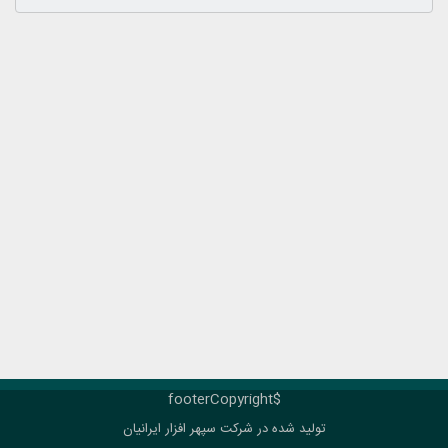
$footerCopyright
تولید شده در شرکت
سپهر افزار ایرانیان