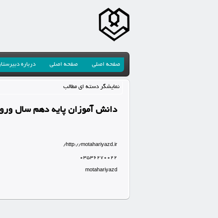
صفحه اصلی
صفحه اصلی
درباره دبیرستا
نمایشگر دسته ای مطالب
دانش آموزان پایه دهم سال ورودی 1399-
http://motahariyazd.ir/
03536270022
motahariyazd