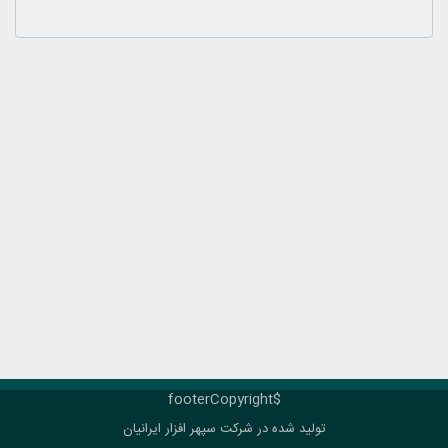
$footerCopyright
تولید شده در شرکت
سپهر افزار ایرانیان