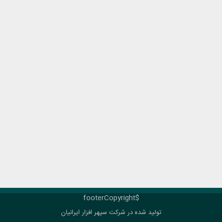
$footerCopyright
تولید شده در شرکت
سپهر افزار ایرانیان