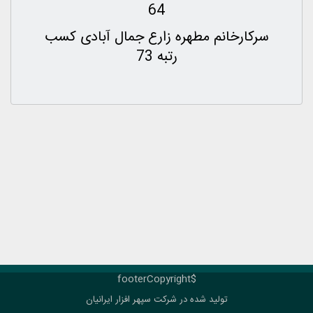
64
سرکارخانم مطهره زارع جمال آبادی کسب
رتبه 73
$footerCopyright
تولید شده در شرکت
سپهر افزار ایرانیان