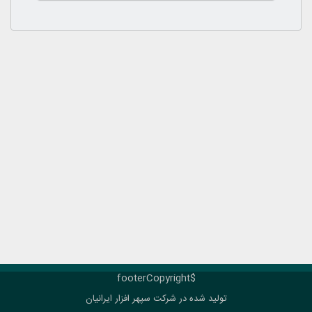
$footerCopyright
تولید شده در شرکت
سپهر افزار ایرانیان