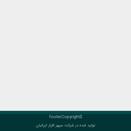
$footerCopyright
تولید شده در شرکت
سپهر افزار ایرانیان