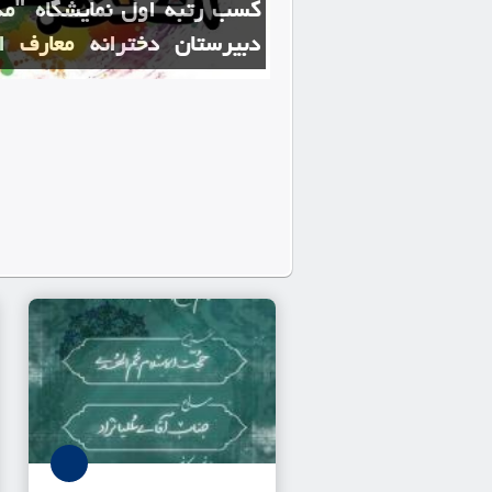
کسب رتبه اول نمایشگاه "مد
دبیرستان دخترانه معارف ا
مطهری یزد
مدرسه انقلاب دبیرستان دخترانه علوم و معار
مطهری"ره" در جشنواره انقلاب 🌟رتبه اول🌟 ر
این موفقیت را به دانش...